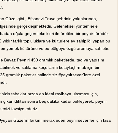
ar.
an Güzel gibi , Efsanevi Truva şehrinin yakınlarında,
lgesinde gerçekleşmektedir. Geleneksel yöntemlerle
badan oğula geçen teknikleri ile üretilen bir peynir türüdür.
 yıldır farklı topluluklara ve kültürlere ev sahipliği yapan bu
 bir yemek kültürüne ve bu bölgeye özgü aromaya sahiptir.
e Beyaz Peyniri 450 gramlık paketlerde, tad ve yapısını
abilmek ve saklama koşullarını kolaylaştırmak için bir
 225 gramlık paketler halinde siz #peynirsever’lere özel
ndı.
rinizin tabaklarınızda en ideal rayihaya ulaşması için,
 çıkarıldıktan sonra beş dakika kadar bekleyerek,
peynir
emenizi tavsiye ederiz.
yuyan Güzel
’in farkını merak eden peynirsever’ler için kısa