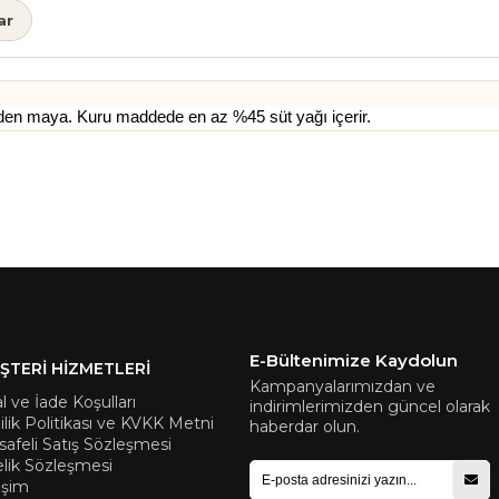
ar
irden maya. Kuru maddede en az %45 süt yağı içerir.
E-Bültenimize Kaydolun
ŞTERİ HİZMETLERİ
Kampanyalarımızdan ve
al ve İade Koşulları
indirimlerimizden güncel olarak
lilik Politikası ve KVKK Metni
haberdar olun.
afeli Satış Sözleşmesi
lik Sözleşmesi
tişim