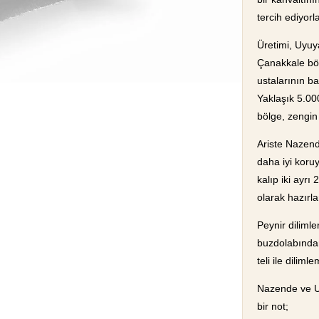
tercih ediyorl
Üretimi, Uyuy
Çanakkale bö
ustalarının ba
Yaklaşık 5.000
bölge, zengin
Ariste Nazend
daha iyi koruy
kalıp iki ayrı
olarak hazırla
Peynir dilimle
buzdolabından
teli ile diliml
Nazende ve
U
bir not;