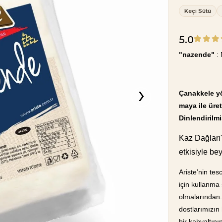
Keçi Sütü
5.0
"nazende"
: 
›
Çanakkele yö
maya ile üre
Dinlendirilm
Kaz Dağları'
etkisiyle bey
Ariste’nin te
için kullanma
olmalarından.
dostlarımızın 
bir kahvaltın