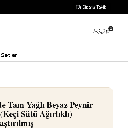
Sipariş Takibi
0
0
 Setler
e Tam Yağlı Beyaz Peynir
(Keçi Sütü Ağırlıklı) –
aştırılmış