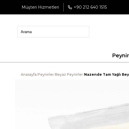
Müşteri Hizmetleri
+90 212 640 1515
Peynir
Anasayfa
/
Peynirler
/
Beyaz Peynirler
/
Nazende Tam Yağlı Beyaz