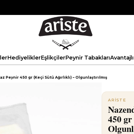
ler
Hediyelikler
Eşlikçiler
Peynir Tabakları
Avantajlı
 Peynir 450 gr (Keçi Sütü Ağırlıklı) – Olgunlaştırılmış
ARISTE
Nazend
450 gr 
Olgunl