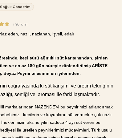
Soğuk Gönderim
(
Yorum)
Naz eden, nazlı, nazlanan, işveli, edalı
resinde, keçi sütü ağırlıklı süt karışımından, şirden
tilen ve en az 180 gün süreyle dinlendirilmiş ARİSTE
iş Beyaz Peynir ailesinin en iyilerinden.
nın coğrafyasında ki süt karışımı ve üretim tekniğinin
azlığı, sertliği ve aroması ile farklılaşmaktadır.
scilli markalarından NAZENDE’yi bu peynirimizi adlandırmak
 sebebimiz; keçilerin ve koyunların süt vermekte çok nazlı
 İneklerimizin aksine yılın sadece 4 ayı süt veren bu
hediyesi ile üretilen peynirlerimizi müdavimleri, Türk usulü
ın veya keyifli meze deneyiminin başrol oyuncusu olarak