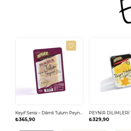
Keyif Serisi – Dilimli Tulum Peyniri 250 gr (İnek Sütü) – Tam Yağlı, Olgunlaştırılmış
PEYNİR DİLİMLERİ 
₺365,90
₺329,90