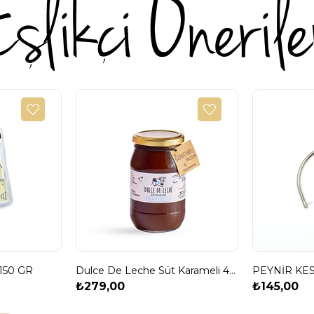
150 GR
Dulce De Leche Süt Karameli 450 gr
PEYNİR KES
₺279,00
₺145,00