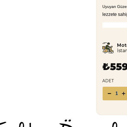
Uyuyan Güze
lezzete sahip
Mot
İsta
₺559
ADET