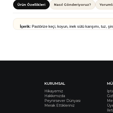
Ürün Özellikleri
Nasıl Gönderiyoruz?
Yoruml
İçerik: 
Pastörize keçi, koyun, inek sütü karışımı, tuz, ş
KURUMSAL
MÜ
Hikayemiz
İpt
Hakkımızda
Giz
Peynirsever Dünyası
Mes
Merak Ettikleriniz
Üye
İle