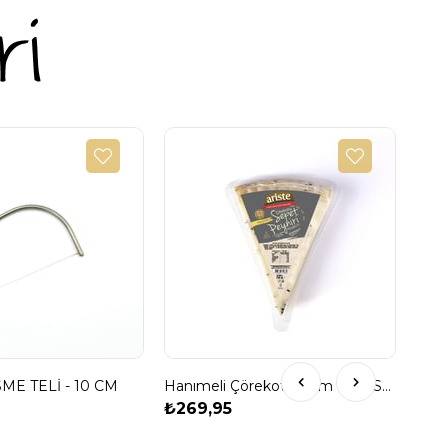
₺49
ME TELİ - 10 CM
Hanımeli Çörekotlu Tam Yağlı Sepet Peyniri 250 gr
₺269,95