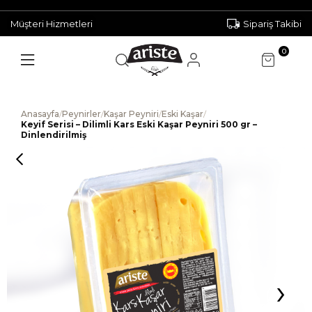
Müşteri Hizmetleri
Sipariş Takibi
0
Anasayfa
/
Peynirler
/
Kaşar Peyniri
/
Eski Kaşar
/
Keyif Serisi – Dilimli Kars Eski Kaşar Peyniri 500 gr –
Dinlendirilmiş
›