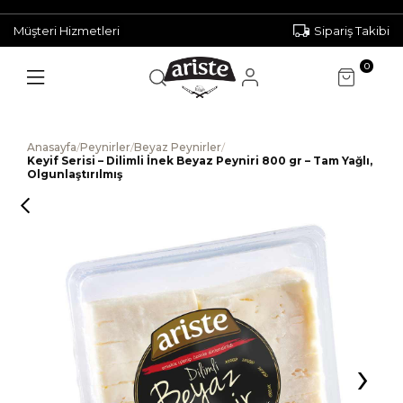
Müşteri Hizmetleri
Sipariş Takibi
0
Anasayfa
/
Peynirler
/
Beyaz Peynirler
/
Keyif Serisi – Dilimli İnek Beyaz Peyniri 800 gr – Tam Yağlı,
Olgunlaştırılmış
›