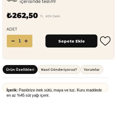
içerisinde teslim!
₺262,50
TL · KDV Dahil
ADET
Ürün Özellikleri
Nasıl Gönderiyoruz?
Yorumlar
İçerik: 
Pastörize inek sütü, maya ve tuz. Kuru maddede 
en az %45 süt yağı içerir.