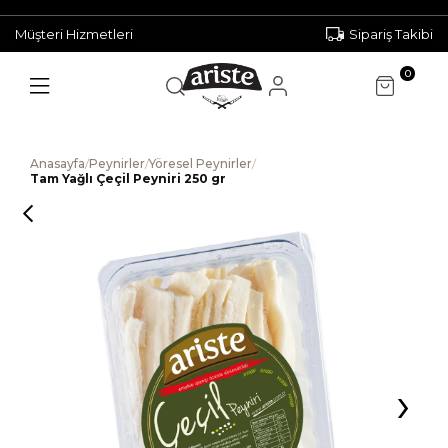
Müşteri Hizmetleri
Sipariş Takibi
0
Anasayfa
/
Peynirler
/
Yöresel Peynirler
/
Tam Yağlı Çeçil Peyniri 250 gr
›